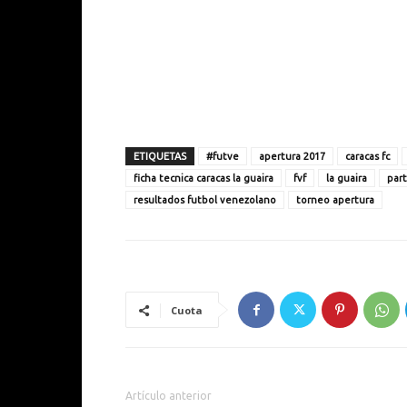
ETIQUETAS
#futve
apertura 2017
caracas fc
ficha tecnica caracas la guaira
fvf
la guaira
part
resultados futbol venezolano
torneo apertura
Cuota
Artículo anterior