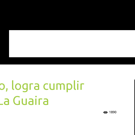
o, logra cumplir
La Guaira
1890