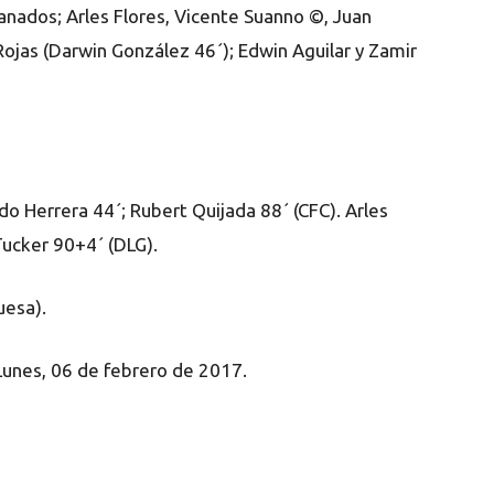
anados; Arles Flores, Vicente Suanno ©, Juan
ojas (Darwin González 46´); Edwin Aguilar y Zamir
do Herrera 44´; Rubert Quijada 88´ (CFC). Arles
Tucker 90+4´ (DLG).
esa).
 Lunes, 06 de febrero de 2017.