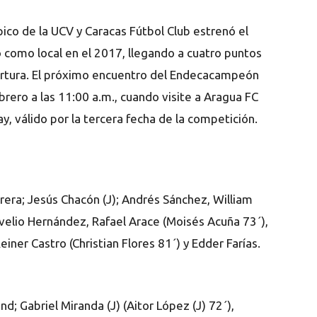
ico de la UCV y Caracas Fútbol Club estrenó el
do como local en el 2017, llegando a cuatro puntos
pertura. El próximo encuentro del Endecacampeón
rero a las 11:00 a.m., cuando visite a Aragua FC
, válido por la tercera fecha de la competición.
era; Jesús Chacón (J); Andrés Sánchez, William
velio Hernández, Rafael Arace (Moisés Acuña 73´),
iner Castro (Christian Flores 81´) y Edder Farías.
d; Gabriel Miranda (J) (Aitor López (J) 72´),