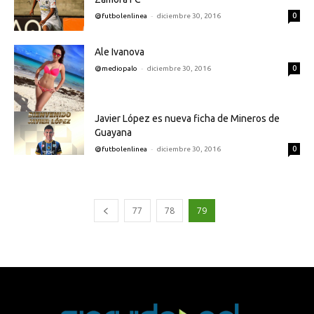
-
0
@futbolenlinea
diciembre 30, 2016
Ale Ivanova
-
0
@mediopalo
diciembre 30, 2016
Javier López es nueva ficha de Mineros de
Guayana
-
0
@futbolenlinea
diciembre 30, 2016
77
78
79