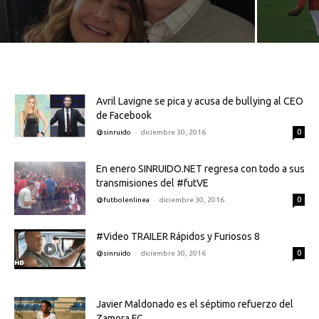
Avril Lavigne se pica y acusa de bullying al CEO
de Facebook
-
0
@sinruido
diciembre 30, 2016
En enero SINRUIDO.NET regresa con todo a sus
transmisiones del #futVE
-
0
@futbolenlinea
diciembre 30, 2016
#Video TRAILER Rápidos y Furiosos 8
-
0
@sinruido
diciembre 30, 2016
Javier Maldonado es el séptimo refuerzo del
Zamora FC