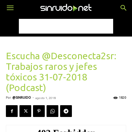
Escucha @Desconecta2sr:
Trabajos raros y jefes
tóxicos 31-07-2018
(Podcast)
Por
@SINRUIDO
-
1820
agosto 1, 2018