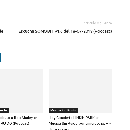
Artículo siguiente
de
Escucha SONOBIT v1.6 del 18-07-2018 (Podcast)
Ruido
Música Sin Ruido
ributo a Bob Marley en
Hoy Concierto LINKIN PARK en
 RUIDO (Podcast)
Música Sin Ruido por sinruido.net –>
Horarios aquí