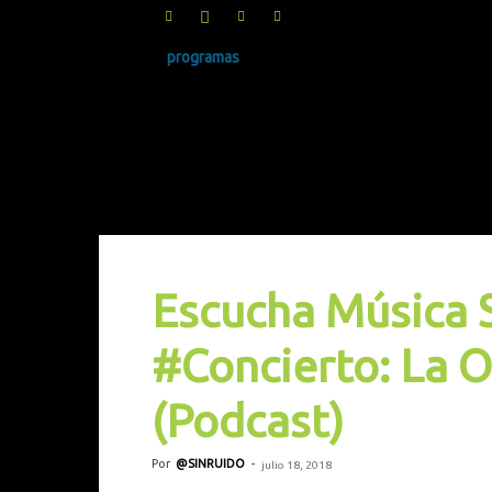
programas
SINRUIDO.NET
Escucha Música 
#Concierto: La 
(Podcast)
Por
@SINRUIDO
-
julio 18, 2018