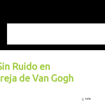
Sin Ruido en
Oreja de Van Gogh
1478