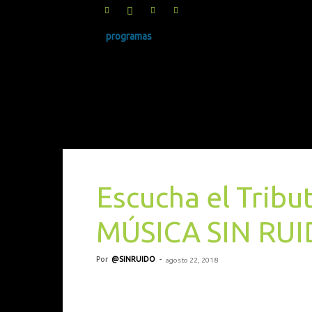
programas
SINRUIDO.NET
Escucha el Tribu
MÚSICA SIN RUI
Por
@SINRUIDO
-
agosto 22, 2018