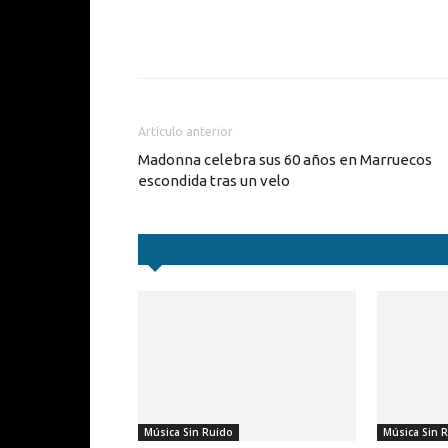
Cuota
Artículo anterior
Madonna celebra sus 60 años en Marruecos
escondida tras un velo
Artículos relacionados
Más del autor
Música Sin Ruido
Música Sin 