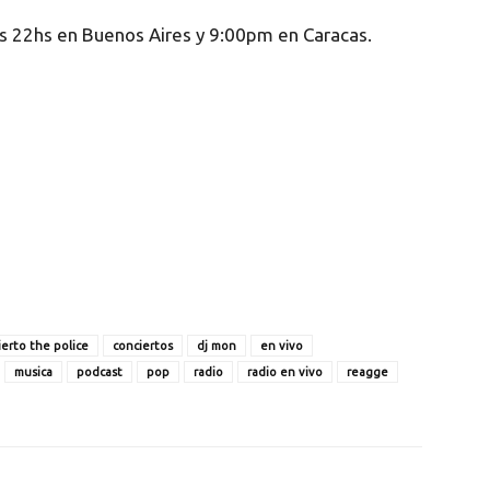
as 22hs en Buenos Aires y 9:00pm en Caracas.
ierto the police
conciertos
dj mon
en vivo
musica
podcast
pop
radio
radio en vivo
reagge