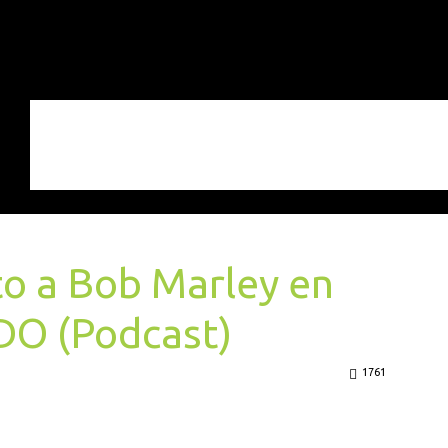
to a Bob Marley en
DO (Podcast)
1761