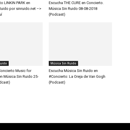
to LINKIN PARK en
Escucha THE CURE en Concierto.
uido por sinruido.net –>
Música Sin Ruido 08-08-2018
uí
(Podcast)
Ruido
Música Sin Ruido
Concierto Music for
Escucha Música Sin Ruido en
en Música Sin Ruido 25-
#Concierto: La Oreja de Van Gogh
dcast)
(Podcast)