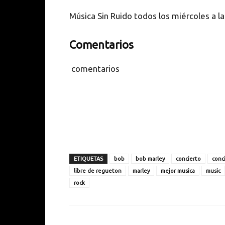
Música Sin Ruido todos los miércoles a l
Comentarios
comentarios
ETIQUETAS
bob
bob marley
concierto
conc
libre de regueton
marley
mejor musica
music
rock