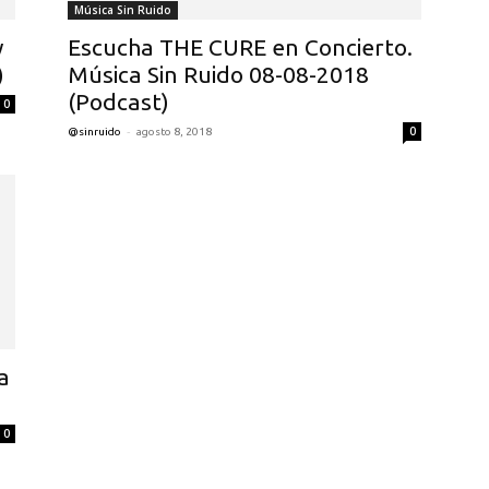
Música Sin Ruido
y
Escucha THE CURE en Concierto.
)
Música Sin Ruido 08-08-2018
(Podcast)
0
-
0
@sinruido
agosto 8, 2018
a
0