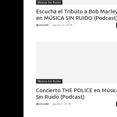
Música Sin Ruido
Escucha el Tributo a Bob Marle
en MÚSICA SIN RUIDO (Podcast
-
@sinruido
agosto 22, 2018
Música Sin Ruido
Concierto THE POLICE en Músic
Sin Ruido (Podcast)
-
@sinruido
agosto 2, 2018