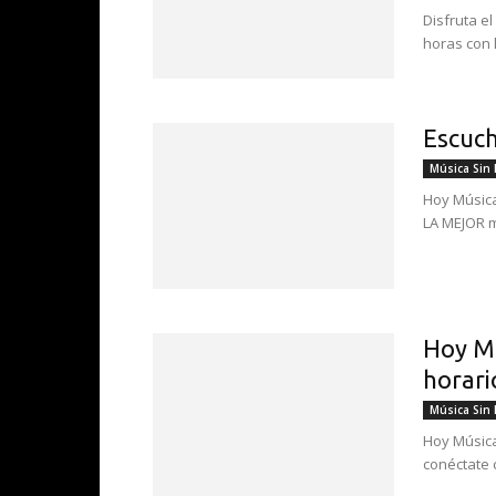
Disfruta e
horas con 
Escuch
Música Sin
Hoy Música
LA MEJOR m
Hoy MÚ
horari
Música Sin
Hoy Música
conéctate 