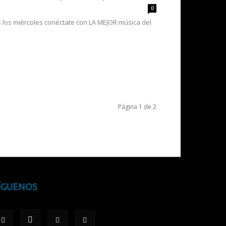
0
os los miércoles conéctate con LA MEJOR música del
Página 1 de 2
ÍGUENOS