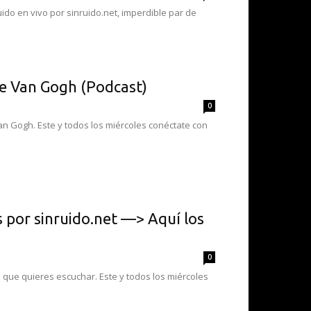
ido en vivo por sinruido.net, imperdible par de
de Van Gogh (Podcast)
0
an Gogh. Este y todos los miércoles conéctate con
por sinruido.net —> Aquí los
0
a que quieres escuchar. Este y todos los miércoles