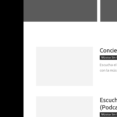
Concie
Música Sin
Escucha el
con la músi
Escuch
(Podca
Música Sin