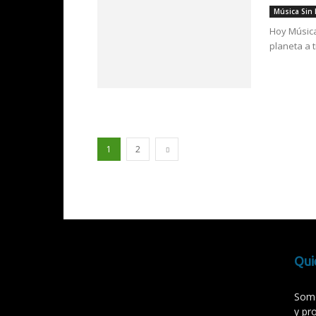
Música Sin
Hoy Música
planeta a 
1
2
Qui
Somo
y pr