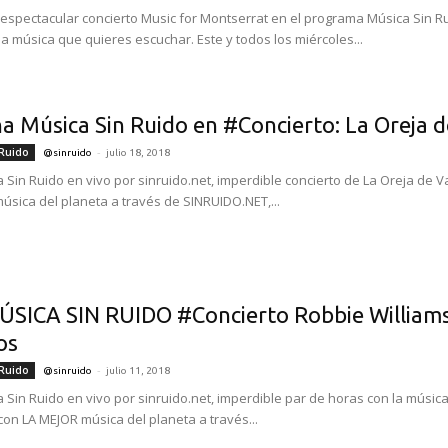
l espectacular concierto Music for Montserrat en el programa Música Sin Ru
la música que quieres escuchar. Este y todos los miércoles...
a Música Sin Ruido en #Concierto: La Oreja 
-
 Ruido
@sinruido
julio 18, 2018
 Sin Ruido en vivo por sinruido.net, imperdible concierto de La Oreja de V
úsica del planeta a través de SINRUIDO.NET,...
SICA SIN RUIDO #Concierto Robbie Williams 
os
-
 Ruido
@sinruido
julio 11, 2018
 Sin Ruido en vivo por sinruido.net, imperdible par de horas con la músic
con LA MEJOR música del planeta a través...