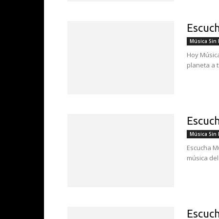
Escuch
Música Sin
Hoy Música
planeta a 
Escuch
Música Sin
Escucha Mú
música del
Escuch