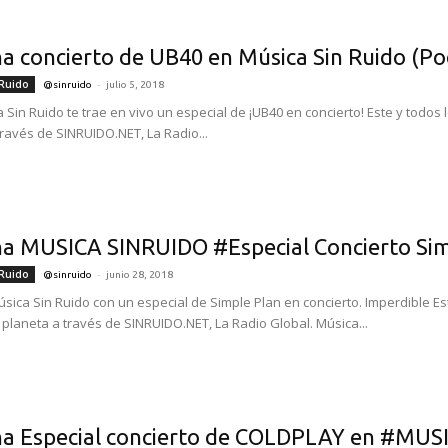
a concierto de UB40 en Música Sin Ruido (Po
-
 Ruido
@sinruido
julio 5, 2018
 Sin Ruido te trae en vivo un especial de ¡UB40 en concierto! Este y todos
través de SINRUIDO.NET, La Radio...
a MUSICA SINRUIDO #Especial Concierto Sim
-
 Ruido
@sinruido
junio 28, 2018
sica Sin Ruido con un especial de Simple Plan en concierto. Imperdible Es
 planeta a través de SINRUIDO.NET, La Radio Global. Música...
a Especial concierto de COLDPLAY en #MUSI