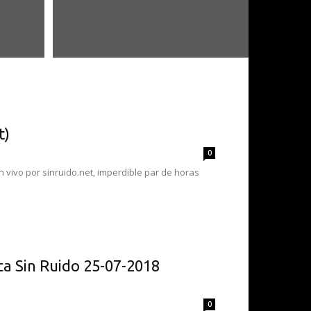
t)
0
 vivo por sinruido.net, imperdible par de horas
ca Sin Ruido 25-07-2018
0