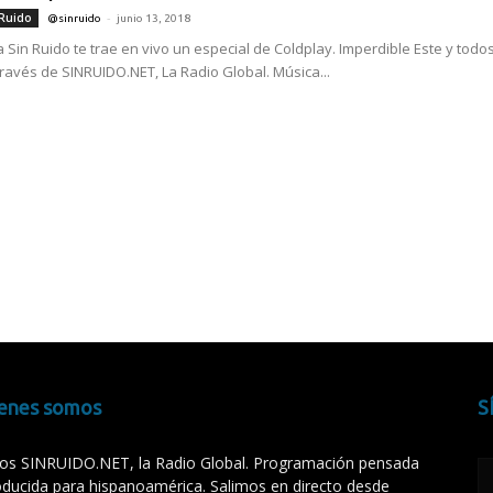
-
 Ruido
@sinruido
junio 13, 2018
 Sin Ruido te trae en vivo un especial de Coldplay. Imperdible Este y tod
través de SINRUIDO.NET, La Radio Global. Música...
enes somos
S
s SINRUIDO.NET, la Radio Global. Programación pensada
oducida para hispanoamérica. Salimos en directo desde