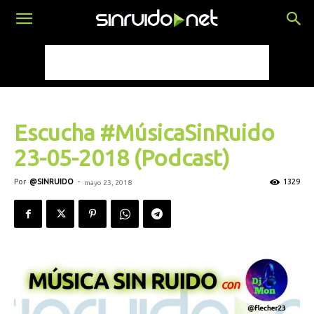
Escucha #MúsicaSinRuido
23-05-2018 (Podcast)
Por
@SINRUIDO
-
1329
mayo 23, 2018