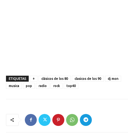
ETIQUETAS
+
clásicos de los 80
clasicos de los 90
dj mon
musica
pop
radio
rock
top40