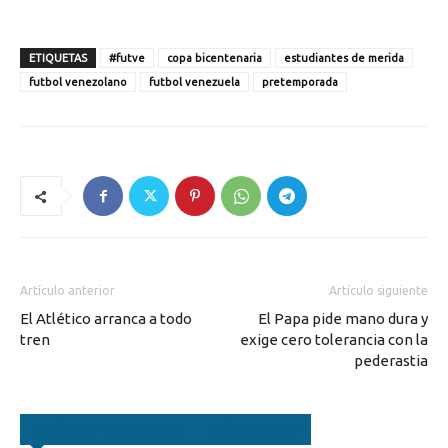
ETIQUETAS
#futve
copa bicentenaria
estudiantes de merida
futbol venezolano
futbol venezuela
pretemporada
Artículo anterior
Artículo siguiente
El Atlético arranca a todo
El Papa pide mano dura y
tren
exige cero tolerancia con la
pederastia
Artículos relacionados
Más del autor