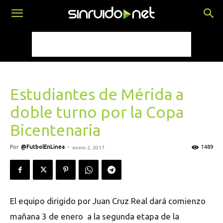
Estudiantes de Mérida a
doble turno por la Copa
Bicentenaria
Por
@FutbolEnLinea
-
1489
enero 2, 2017
El equipo dirigido por Juan Cruz Real dará comienzo
mañana 3 de enero a la segunda etapa de la