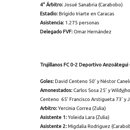
4° Árbitro:
Josué Sanabria (Carabobo)
Estadio:
Brígido Iriarte en Caracas
Asistencia:
1.275 personas
Delegado FVF:
Omar Hernández
Trujillanos FC 0-2 Deportivo Anzoátegu
Goles:
David Centeno 50’ y Néstor Cane
Amonestados:
Carlos Sosa 25’ y Wildyjh
Centeno 65’ Francisco Arstigueta 73’ y
Arbitro:
Yercinia Correa (Zulia)
Asistente 1:
Yoleida Lara (Zulia)
Asistente 2:
Migdalia Rodriguez (Carabo