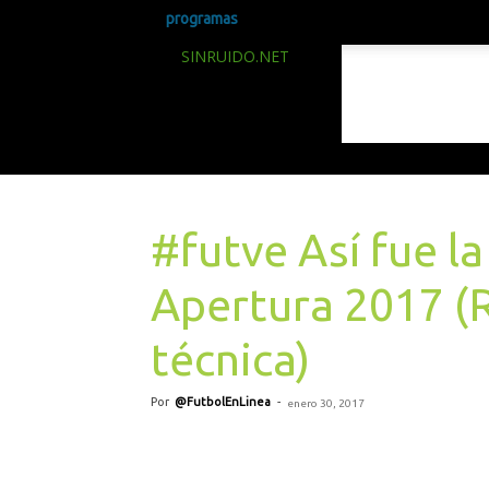
programas
SINRUIDO.NET
#futve Así fue l
Apertura 2017 (R
técnica)
Por
@FutbolEnLinea
-
enero 30, 2017