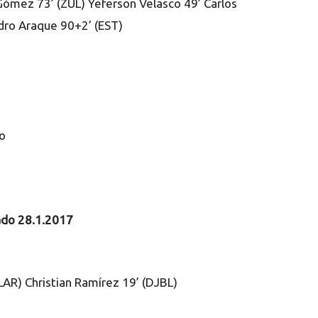
Gómez 73’ (ZUL) Yeferson Velasco 49’ Carlos
dro Araque 90+2’ (EST)
o
bado 28.1.2017
AR) Christian Ramírez 19’ (DJBL)