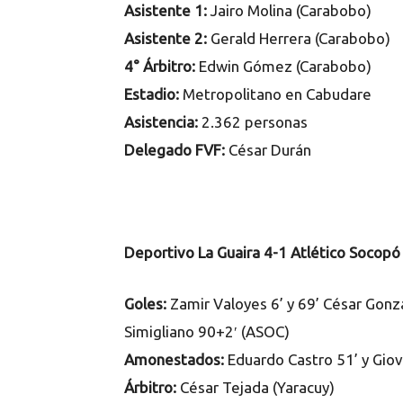
Asistente 1:
Jairo Molina (Carabobo)
Asistente 2:
Gerald Herrera (Carabobo)
4° Árbitro:
Edwin Gómez (Carabobo)
Estadio:
Metropolitano en Cabudare
Asistencia:
2.362 personas
Delegado FVF:
César Durán
Deportivo La Guaira 4-1 Atlético Socop
Goles:
Zamir Valoyes
6’ y 69’ César Gonz
Simigliano 90+2′ (ASOC)
Amonestados:
Eduardo Castro 51’ y Gio
Árbitro:
César Tejada (Yaracuy)