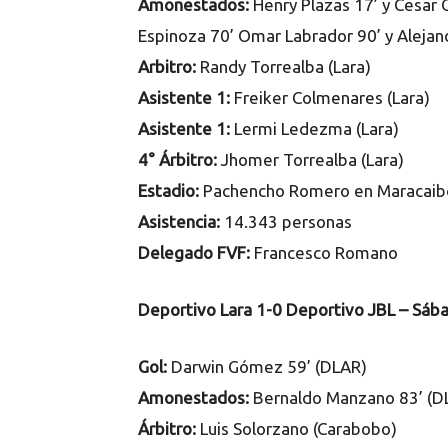
Amonestados:
Henry Plazas 17’ y Cesar 
Espinoza 70’ Omar Labrador 90’ y Alejan
Arbitro:
Randy Torrealba (Lara)
Asistente 1:
Freiker Colmenares (Lara)
Asistente 1:
Lermi Ledezma (Lara)
4° Árbitro:
Jhomer Torrealba (Lara)
Estadio:
Pachencho Romero en Maracaib
Asistencia:
14.343 personas
Delegado FVF:
Francesco Romano
Deportivo Lara 1-0 Deportivo JBL – Sá
Gol:
Darwin Gómez 59’ (DLAR)
Amonestados:
Bernaldo Manzano 83’ (DL
Árbitro:
Luis Solorzano (Carabobo)