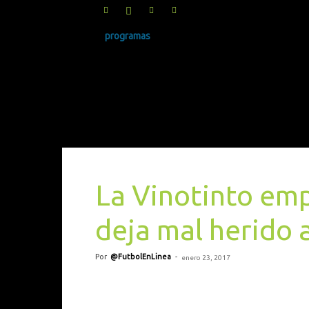
programas
SINRUIDO.NET
La Vinotinto em
deja mal herido 
Por
@FutbolEnLinea
-
enero 23, 2017