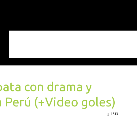
pata con drama y
a Perú (+Video goles)
1513