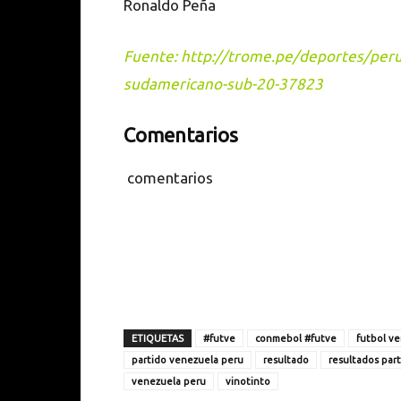
Ronaldo Peña
Fuente: http://trome.pe/deportes/peru-
sudamericano-sub-20-37823
Comentarios
comentarios
ETIQUETAS
#futve
conmebol #futve
futbol v
partido venezuela peru
resultado
resultados par
venezuela peru
vinotinto