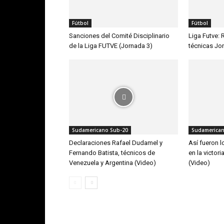
Fútbol
Fútbol
Sanciones del Comité Disciplinario
Liga Futve: 
de la Liga FUTVE (Jornada 3)
técnicas Jo
Sudamericano Sub-20
Sudamerican
Declaraciones Rafael Dudamel y
Así fueron 
Fernando Batista, técnicos de
en la victor
Venezuela y Argentina (Video)
(Video)