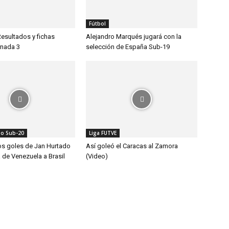
Fútbol
Resultados y fichas
Alejandro Marqués jugará con la
rnada 3
selección de España Sub-19
o Sub-20
Liga FUTVE
los goles de Jan Hurtado
Así goleó el Caracas al Zamora
ia de Venezuela a Brasil
(Video)