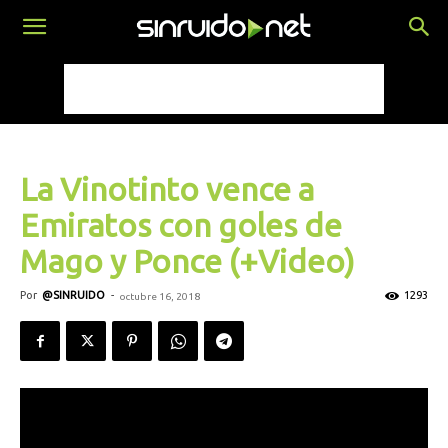
La Vinotinto vence a
Emiratos con goles de
Mago y Ponce (+Video)
Por
@SINRUIDO
-
1293
octubre 16, 2018