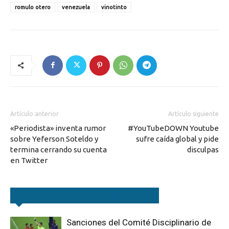
romulo otero
venezuela
vinotinto
Artículo anterior
Artículo siguiente
«Periodista» inventa rumor
#YouTubeDOWN Youtube
sobre Yeferson Soteldo y
sufre caída global y pide
termina cerrando su cuenta
disculpas
en Twitter
Artículos relacionados
Más del autor
Sanciones del Comité Disciplinario de