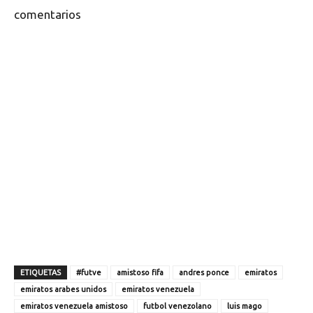
comentarios
ETIQUETAS
#futve
amistoso fifa
andres ponce
emiratos
emiratos arabes unidos
emiratos venezuela
emiratos venezuela amistoso
futbol venezolano
luis mago