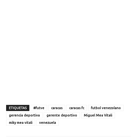
ETIQUETAS
#futve
caracas
caracas fc
futbol venezolano
gerencia deportiva
gerente deportivo
Miguel Mea Vitali
miky mea vitali
venezuela