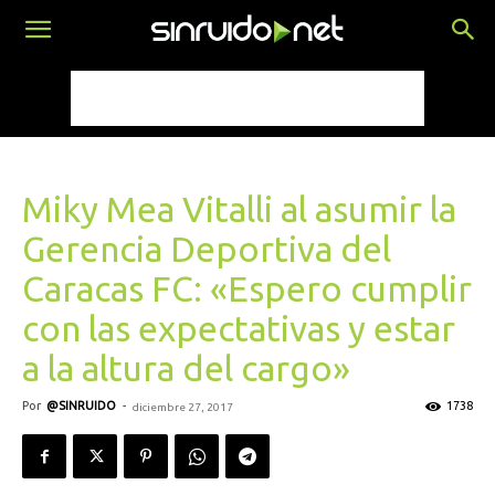
Miky Mea Vitalli al asumir la
Gerencia Deportiva del
Caracas FC: «Espero cumplir
con las expectativas y estar
a la altura del cargo»
Por
@SINRUIDO
-
1738
diciembre 27, 2017