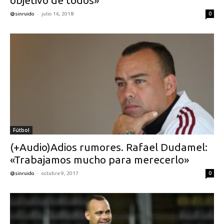
objetivo de todos»
-
0
@sinruido
julio 16, 2018
Fútbol
(+Audio)Adios rumores. Rafael Dudamel:
«Trabajamos mucho para merecerlo»
-
0
@sinruido
octubre 9, 2017