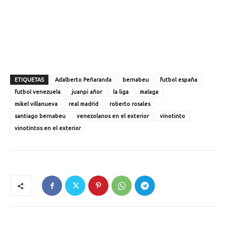
ETIQUETAS
Adalberto Peñaranda
bernabeu
futbol españa
futbol venezuela
juanpi añor
la liga
malaga
mikel villanueva
real madrid
roberto rosales
santiago bernabeu
venezolanos en el exterior
vinotinto
vinotintos en el exterior