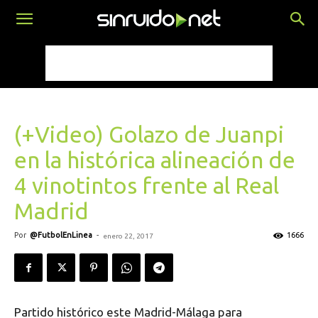
(+Video) Golazo de Juanpi
en la histórica alineación de
4 vinotintos frente al Real
Madrid
Por
@FutbolEnLinea
-
1666
enero 22, 2017
P
artido histórico este Madrid-Málaga para