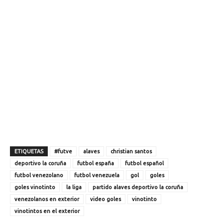
ETIQUETAS
#futve
alaves
christian santos
deportivo la coruña
futbol españa
futbol español
futbol venezolano
futbol venezuela
gol
goles
goles vinotinto
la liga
partido alaves deportivo la coruña
venezolanos en exterior
video goles
vinotinto
vinotintos en el exterior