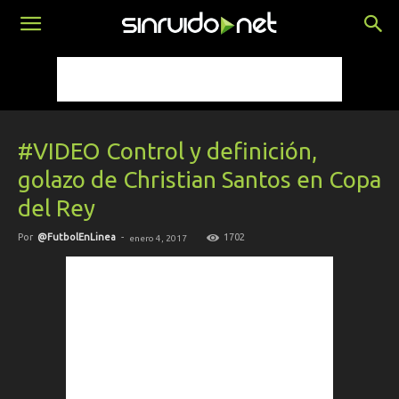
#VIDEO Control y definición,
golazo de Christian Santos en Copa
del Rey
Por
@FutbolEnLinea
-
1702
enero 4, 2017