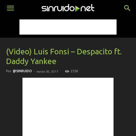
(Video) Luis Fonsi – Despacito ft.
Daddy Yankee
Por
@SINRUIDO
-
2356
marzo 30, 2017