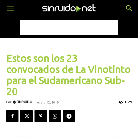
Estos son los 23
convocados de La Vinotinto
para el Sudamericano Sub-
20
Por
@SINRUIDO
-
1529
enero 12, 2019