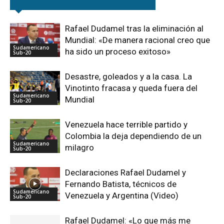
Artículos relacionados
Más del autor
Rafael Dudamel tras la eliminación al
Mundial: «De manera racional creo que
Sudamericano
ha sido un proceso exitoso»
Sub-20
Desastre, goleados y a la casa. La
Vinotinto fracasa y queda fuera del
Sudamericano
Mundial
Sub-20
Venezuela hace terrible partido y
Colombia la deja dependiendo de un
Sudamericano
milagro
Sub-20
Declaraciones Rafael Dudamel y
Fernando Batista, técnicos de
Sudamericano
Venezuela y Argentina (Video)
Sub-20
Rafael Dudamel: «Lo que más me