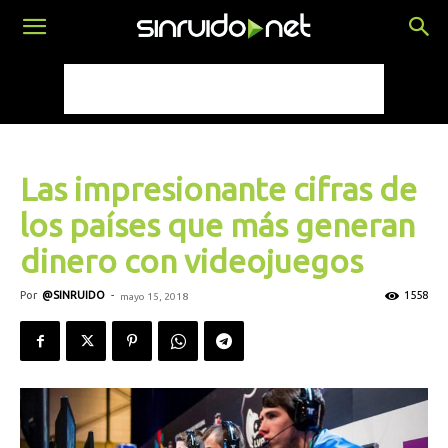
Las impresionante cifras de
los países que más generan
dinero con videojuegos
Por
@SINRUIDO
-
1558
mayo 15, 2018